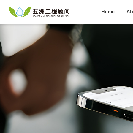
Home
Ab
About Us
Careers
Future
Party's Construction
News
Recruitment
Cn