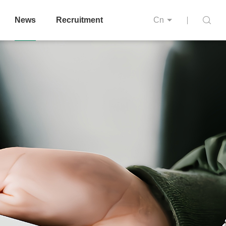
News
Recruitment
Cn
sulting
General Engineering Contracting
neering Design
Project Management
Design Management Consulting
t