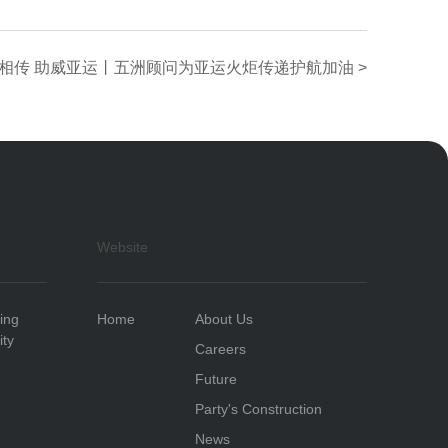
 薪火相传 助威亚运丨五洲顾问为亚运火炬传递护航加油 >
Website
ding
Home
About Us
ity
Careers
Future
Party's Construction
News