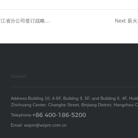
< Prev: 保险+TIS+数智！五洲顾问与中国人寿财险浙江省分公司签订战略合作协议
Next:
Contact
Address:Building 10, 4-6F, Building 9, 5F, and Building 6, 4F, Hui
Zhichuang Center, Changhe Street, Binjiang District, Hangzhou C
+86 400-186-5200
Telephone:
Email: wzpm@wzpm.com.cn