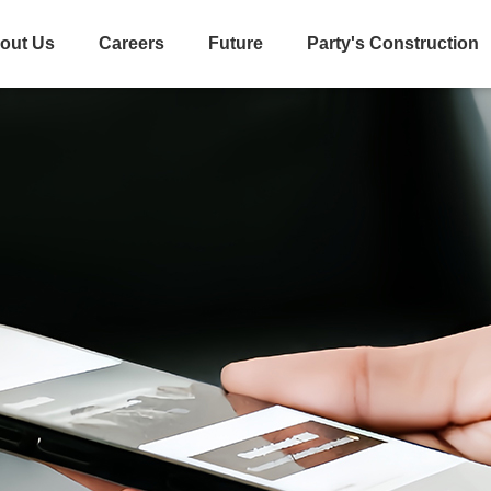
out Us
Careers
Future
Party's Construction
Core Capability
Whole Process Engineering Con
Basic Products
Engineering Supervision
Engi
Professional
Investment Decision Consulting
Overall Investment Managemen